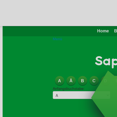
Home
B
Menü
Sap
A
Å
B
C
D
Anfangsbuchstabe: