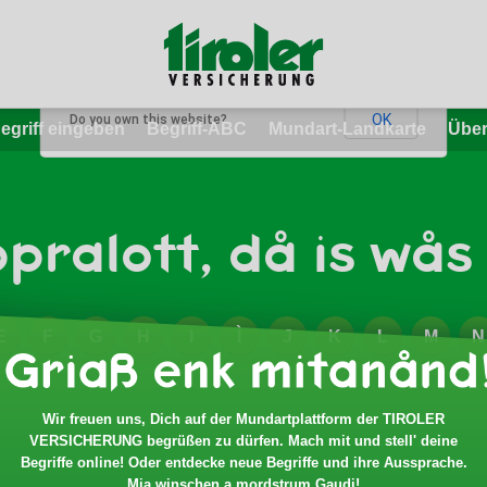
This page can't load Google Maps correctly.
OK
Do you own this website?
egriff eingeben
Begriff-ABC
Mundart-Landkarte
Über
pralott, då is wås 
E
F
G
H
I
Ì
J
K
L
M
N
Wir freuen uns, Dich auf der Mundartplattform der TIROLER
VERSICHERUNG begrüßen zu dürfen. Mach mit und stell' deine
Begriffe online! Oder entdecke neue Begriffe und ihre Aussprache.
Mia winschen a mordstrum Gaudi!