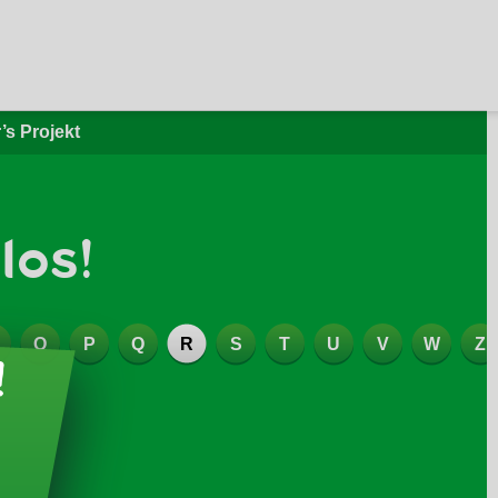
’s Projekt
los!
O
P
Q
R
S
T
U
V
W
Z