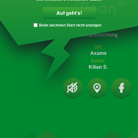
“Roan”
Beim nächsten Start nicht anzeigen
Bedeutung & Gebrauch:
Hang/Böschung
Ort:
Axams
Autor:
Kilian S.