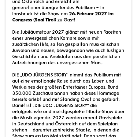
und Österreich und erreicht ein
generationenübergreifendes Publikum – in
Innsbruck ist die Show am
26. Februar 2027 im
Congress (Saal Tirol)
zu Gast!
Die Jubiläumstour 2027 glänzt mit neuen Facetten
einer unvergesslichen Karriere sowie mit
zusätzlichen Hits, selten gespielten musikalischen
Juwelen und neuen, bewegenden wie auch lustigen
Geschichten und Anekdoten aus den persönlichen
Aufzeichnungen des unvergessenen Stars.
DIE „UDO JÜRGENS STORY“ nimmt das Publikum mit
auf eine emotionale Reise durch das Leben und
Werk eines der größten Entertainer Europas. Rund
350.000 Zuschauer:innen haben diese Hommage
bereits erlebt und mit Standing Ovations gefeiert.
Damit ist „DIE UDO JÜRGENS STORY“ die
erfolgreichste und meistgespielte Tribute-Show über
die Musiklegende. 2027 werden erneut Gastspiele
in Deutschland und Österreich auf dem Spielplan
stehen – darunter zahlreiche Städte, in denen die
Show zum ersten Mal stattfindet. Dann sorgt das