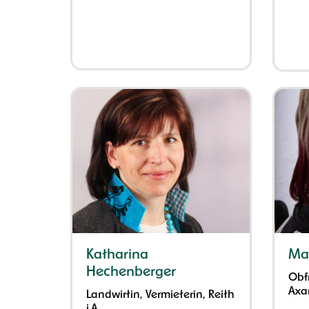
Katharina
Ma
Hechenberger
Obf
Axa
Landwirtin, Vermieterin, Reith
i.A.