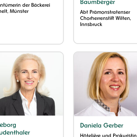
Baumberger
entümerin der Bäckerei
helt, Münster
Abt Prämonstratenser
Chorherrenstift Wilten,
Innsbruck
geborg
Daniela Gerber
udenthaler
Hôtelière und Prokuristin