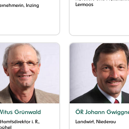
Lermoos
ernehmerin, Inzing
 Vitus Grünwald
ÖR Johann Gwiggn
tamtsdirektor i. R.,
Landwirt, Niederau
zbühel