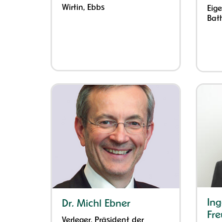
Wirtin, Ebbs
Eig
Bat
In
Dr. Michl Ebner
Fre
Verleger, Präsident der