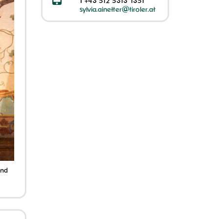
T
+43 512 5313 1351
sylvia.ainetter@tiroler.at
und