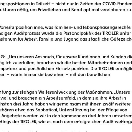
ungspositionen in Teilzeit – nicht nur in Zeiten der COVID-Pande
turen nötig, um Privatleben und Beruf optimal vereinbaren zu
orreiterposition inne, was familien- und lebensphasengerechte
igen Auditprozess wurde die Personalpolitik der TIROLER unter
terium für Arbeit, Familie und Jugend das staatliche Gütezeic
NG: „Um unseren Anspruch, für unsere Kundinnen und Kunden di
äglich zu erfüllen, brauchen wir die besten Mitarbeiterinnen und
ompetenz und persönlichen Einsatz punkten. Die TIROLER ermögli
äten – worin immer sie bestehen – mit den beruflichen
chtung zur stetigen Weiterentwicklung der Maßnahmen. „Unsere
viel und brauchen ein Arbeitsumfeld, in dem sie ihre Arbeit in
ächsten drei Jahre haben wir gemeinsam mit ihnen zwölf weitere
hören etwa das Sabbatical, Unterstützung bei der Pflege von
se Angebote werden wir in den kommenden drei Jahren umsetzen
ketings der TIROLER, wie es nach dem erfolgreichen Audit weiterg