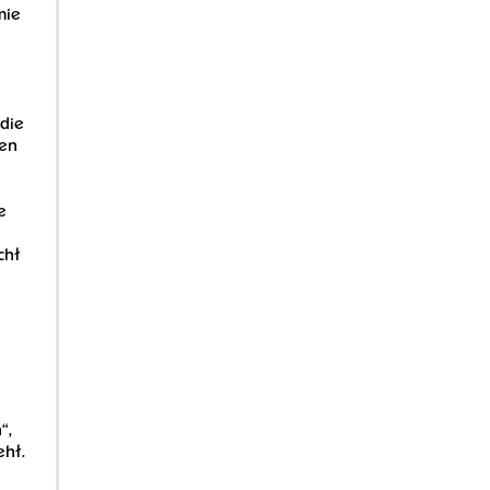
mie
 die
hen
e
cht
“,
eht.