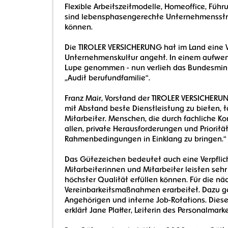
Flexible Arbeitszeitmodelle, Homeoffice, Führ
sind lebensphasengerechte Unternehmensstruk
können.
Die TIROLER VERSICHERUNG hat im Land eine V
Unternehmenskultur angeht. In einem aufwend
Lupe genommen - nun verlieh das Bundesminis
„Audit berufundfamilie“.
Franz Mair, Vorstand der TIROLER VERSICHERU
mit Abstand beste Dienstleistung zu bieten, t
Mitarbeiter. Menschen, die durch fachliche K
allen, private Herausforderungen und Priorit
Rahmenbedingungen in Einklang zu bringen.“
Das Gütezeichen bedeutet auch eine Verpfli
Mitarbeiterinnen und Mitarbeiter leisten sehr 
höchster Qualität erfüllen können. Für die n
Vereinbarkeitsmaßnahmen erarbeitet. Dazu ge
Angehörigen und interne Job-Rotations. Die
erklärt Jane Platter, Leiterin des Personalmar