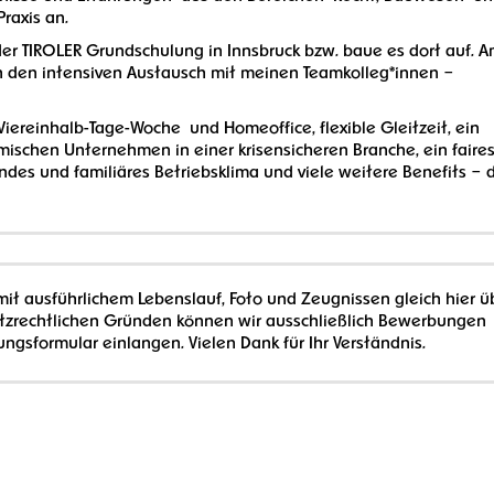
 Praxis an.
der TIROLER Grundschulung in Innsbruck bzw. baue es dort auf. 
rch den intensiven Austausch mit meinen Teamkolleg*innen –
Viereinhalb-Tage-Woche und Homeoffice, flexible Gleitzeit, ein
imischen Unternehmen in einer krisensicheren Branche, ein faire
es und familiäres Betriebsklima und viele weitere Benefits – 
it ausführlichem Lebenslauf, Foto und Zeugnissen gleich hier ü
tzrechtlichen Gründen können wir ausschließlich Bewerbungen
sformular einlangen. Vielen Dank für Ihr Verständnis.