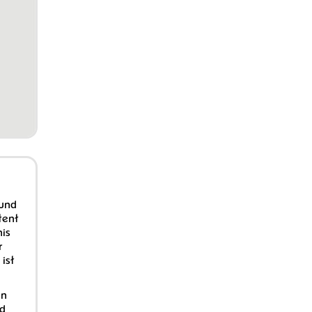
 und
tent
nis
r
ist
in
nd