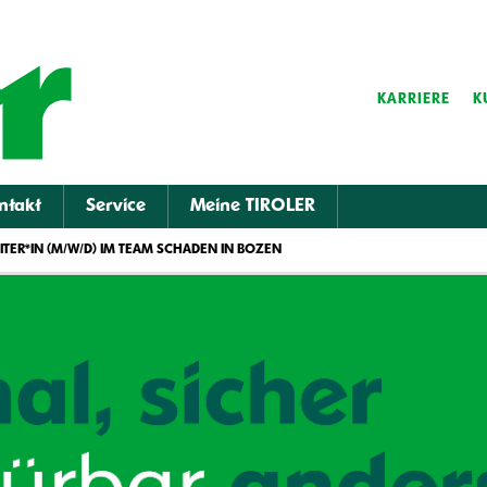
KARRIERE
K
ntakt
Service
Meine TIROLER
ITER*IN (M/W/D) IM TEAM SCHADEN IN BOZEN