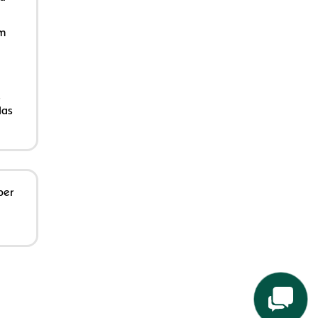
Am
s
das
ber