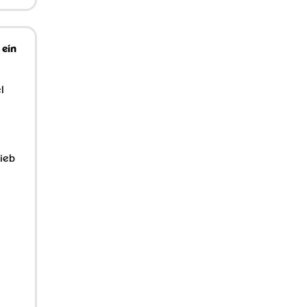
 ein
l
rieb