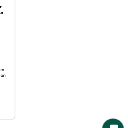
en
nen
den
sen