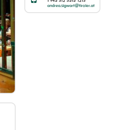
T
+43 512 5313 1215
andrea.sigwart@tiroler.at